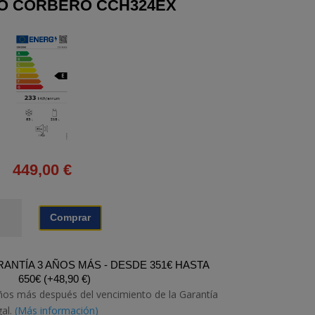
CO CORBERÓ CCH324EX
449,00
€
IGORIFICO
Comprar
RBERÓ
H324EX
tidad
ANTÍA 3 AÑOS MÁS - DESDE 351€ HASTA
650€
(
+
48,90
€
)
ños más después del vencimiento de la Garantía
gal.
(Más información)