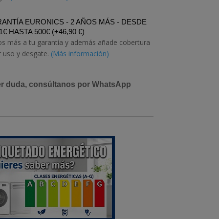
ANTÍA EURONICS - 2 AÑOS MÁS - DESDE
1€ HASTA 500€
(
+
46,90
€
)
os más a tu garantía y además añade cobertura
r uso y desgate.
(Más información)
er duda, consúltanos por WhatsApp