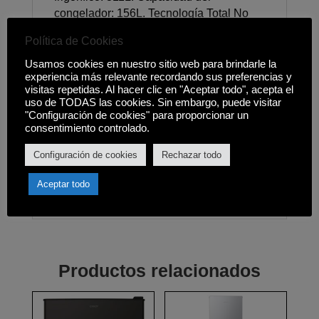
congelador: 156L. Tecnología Total No
Frost. Circular AirFLow. Sistema de
Política de Cookies
control y funciones: Display Externo,
Función Súper Refrigeración, Función
Usamos cookies en nuestro sitio web para brindarle la
experiencia más relevante recordando sus preferencias y
Súper Congelación, Función Vacaciones,
visitas repetidas. Al hacer clic en "Aceptar todo", acepta el
Alarma de Puerta abierta, Bloqueo de
uso de TODAS las cookies. Sin embargo, puede visitar
Panel. Compartimentos Frigorífico: 2+1
"Configuración de cookies" para proporcionar un
Estantes, 2 Fresh Box (cajón standar), 6
consentimiento controlado.
Compartimentos en puerta.
Configuración de cookies
Rechazar todo
Compartimentos Congelador: 4 + 2
Baldas. Medidas (alto x ancho x fondo):
Aceptar todo
1815 x 833 x 650mm.
Productos relacionados