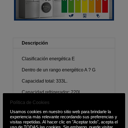
Descripción
Clasificación energética E
Dentro de un rango energético A ? G
Capacidad total: 333L.
Capacidad refrigerador: 220L.
Política de Cookies
Capacidad congelador: 113L.
Usamos cookies en nuestro sitio web para brindarle la
Consumo energético: 253kWh/a.
experiencia más relevante recordando sus preferencias y
visitas repetidas. Al hacer clic en "Aceptar todo", acepta el
Características generales: Display LED
uso de TODAS las cookies. Sin embargo, puede visitar