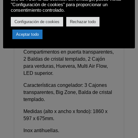
exterior, Sensores digitales (RT sensor),
"Configuración de cookies" para proporcionar un
consentimiento controlado.
Congelación rápida, Enfriamiento rápido,
Alarma puerta abierta, Smart diagnosis,
Configuración de cookies
Rechazar todo
Wi-Fi con la app LG ThinQ, Door Cooling,
Total No Frost.
Aceptar todo
Características frigorífico: 3
Compartimentos en puerta transparentes,
2 Baldas de cristal templado, 2 Cajón
para verduras, Huevera, Multi Air Flow,
LED superior.
Características congelador: 3 Cajones
transparentes, Big Zone, Balda de cristal
templado.
Medidas (alto x ancho x fondo): 1860 x
597 x 675mm.
Inox antihuellas.