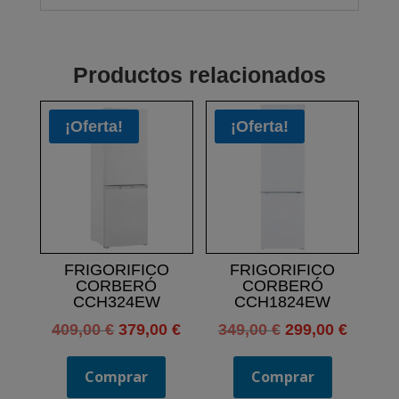
Productos relacionados
¡Oferta!
¡Oferta!
FRIGORIFICO
FRIGORIFICO
CORBERÓ
CORBERÓ
CCH324EW
CCH1824EW
El
El
El
El
409,00
€
379,00
€
349,00
€
299,00
€
precio
precio
precio
precio
original
actual
original
actual
Comprar
Comprar
era:
es:
era:
es: