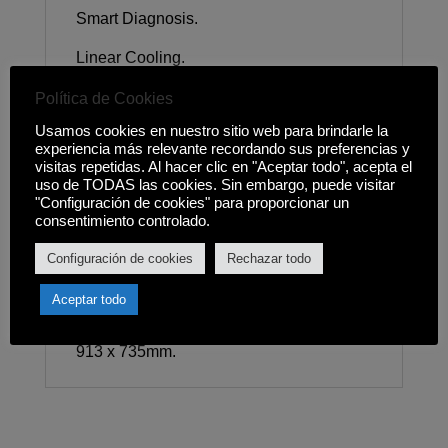
Smart Diagnosis.
Linear Cooling.
Multi-Air Flow.
Política de Cookies
Usamos cookies en nuestro sitio web para brindarle la
Características frigorífico: Luz interior
experiencia más relevante recordando sus preferencias y
LED, 3 Baldas de cristal templado, 4
visitas repetidas. Al hacer clic en "Aceptar todo", acepta el
Compartimentos en puertas
uso de TODAS las cookies. Sin embargo, puede visitar
"Configuración de cookies" para proporcionar un
transparentes, Deodorizador.
consentimiento controlado.
Características congelador: Luz interior, 4
Configuración de cookies
Rechazar todo
Cajones transparentes, 3 Baldas de
cristal templado.
Aceptar todo
Medidas (alto x ancho x fondo): 1790 x
913 x 735mm.