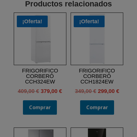
Productos relacionados
¡Oferta!
¡Oferta!
FRIGORIFICO
FRIGORIFICO
CORBERÓ
CORBERÓ
CCH324EW
CCH1824EW
El
El
El
El
409,00
€
379,00
€
349,00
€
299,00
€
precio
precio
precio
precio
original
actual
original
actual
Comprar
Comprar
era:
es:
era:
es:
409,00 €.
379,00 €.
349,00 €.
299,00 