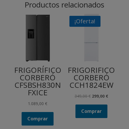
Productos relacionados
¡Oferta!
FRIGORÍFICO
FRIGORIFICO
CORBERÓ
CORBERÓ
CFSBSH830N
CCH1824EW
FXICE
El
El
349,00
€
299,00
€
precio
precio
1.089,00
€
Comprar
original
actual
Comprar
era:
es:
349,00 €.
299,00 €.