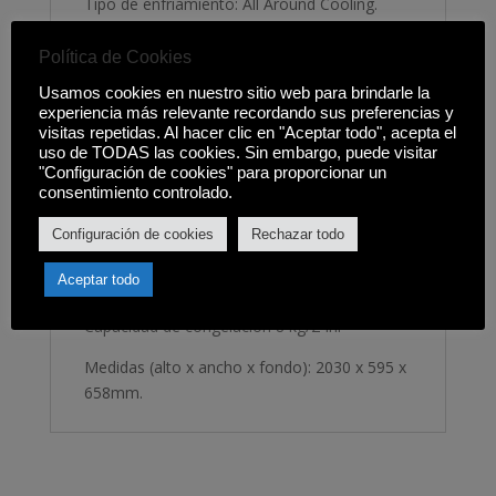
Tipo de enfriamiento: All Around Cooling.
Display interior
Política de Cookies
Alarma puerta abierta, Congelación rápida,
Usamos cookies en nuestro sitio web para brindarle la
Súper refrigeración, Función ECO
experiencia más relevante recordando sus preferencias y
visitas repetidas. Al hacer clic en "Aceptar todo", acepta el
Domótica: WiFi integrado
uso de TODAS las cookies. Sin embargo, puede visitar
"Configuración de cookies" para proporcionar un
Frigorífico: 4 Estantes - 1 cajón FreshBox
consentimiento controlado.
para frutas y verduras - 5 baldas en la puerta
Configuración de cookies
Rechazar todo
- Huevera - Iluminación LED
Aceptar todo
Congelador: 3 cajones - cubitera
Capacidad de congelación 8 kg/24hr
Medidas (alto x ancho x fondo): 2030 x 595 x
658mm.