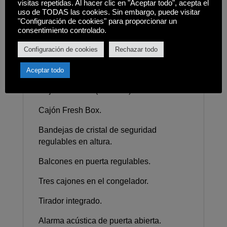
visitas repetidas. Al hacer clic en "Aceptar todo", acepta el
congelador.
uso de TODAS las cookies. Sin embargo, puede visitar
"Configuración de cookies" para proporcionar un
consentimiento controlado.
Función Vacaciones.
Configuración de cookies
Rechazar todo
Congelación y enfriamiento rápido.
Iluminación interior LED.
Aceptar todo
Cajón ZeroBox (40L neto).
Cajón Fresh Box.
Bandejas de cristal de seguridad
regulables en altura.
Balcones en puerta regulables.
Tres cajones en el congelador.
Tirador integrado.
Alarma acústica de puerta abierta.