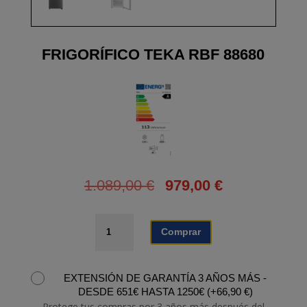
FRIGORÍFICO TEKA RBF 88680
1.089,00
€
979,00
€
FRIGORÍFICO
Comprar
TEKA
RBF
88680
EXTENSIÓN DE GARANTÍA 3 AÑOS MÁS -
cantidad
DESDE 651€ HASTA 1250€
(
+
66,90
€
)
Protege tus compras por 3 años más después del