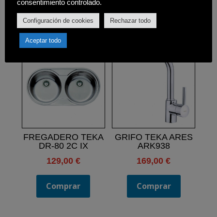
consentimiento controlado.
Configuración de cookies
Rechazar todo
Productos relacionados
Aceptar todo
FREGADERO TEKA
GRIFO TEKA ARES
DR-80 2C IX
ARK938
129,00
€
169,00
€
Comprar
Comprar