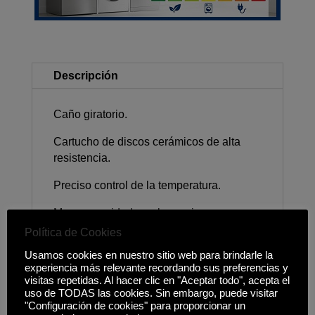
Descripción
Caño giratorio.
Cartucho de discos cerámicos de alta
resistencia.
Preciso control de la temperatura.
Mayor suavidad en el manejo.
Política de Cookies
Aireador anticalcáreo.
Usamos cookies en nuestro sitio web para brindarle la
Latiguillos flexibles de alimentación de
experiencia más relevante recordando sus preferencias y
visitas repetidas. Al hacer clic en "Aceptar todo", acepta el
3/8”.
uso de TODAS las cookies. Sin embargo, puede visitar
"Configuración de cookies" para proporcionar un