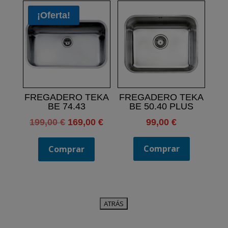
¡Oferta!
FREGADERO TEKA
FREGADERO TEKA
BE 74.43
BE 50.40 PLUS
El
El
199,00
€
169,00
€
99,00
€
precio
precio
original
actual
Comprar
Comprar
era:
es:
199,00 €.
169,00 €.