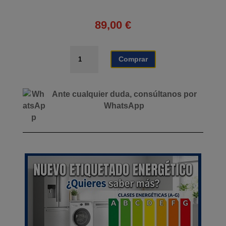
89,00
€
GRIFO
Comprar
TEKA
IN
914
Ante cualquier duda, consúltanos por
5391412
WhatsApp
cantidad