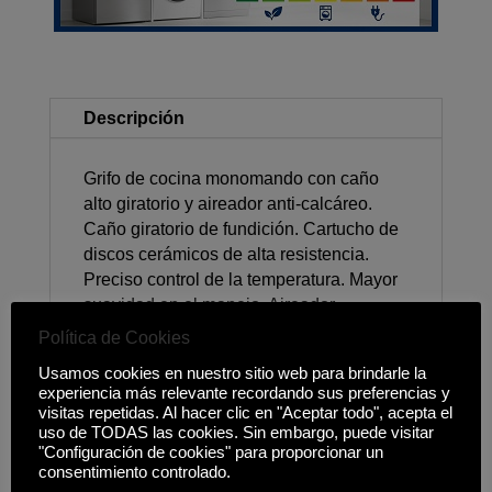
Descripción
Grifo de cocina monomando con caño
alto giratorio y aireador anti-calcáreo.
Caño giratorio de fundición. Cartucho de
discos cerámicos de alta resistencia.
Preciso control de la temperatura. Mayor
suavidad en el manejo. Aireador
anticalcáreo. Latiguillos flexibles de
Política de Cookies
alimentación de 3/8'.
Usamos cookies en nuestro sitio web para brindarle la
experiencia más relevante recordando sus preferencias y
visitas repetidas. Al hacer clic en "Aceptar todo", acepta el
uso de TODAS las cookies. Sin embargo, puede visitar
"Configuración de cookies" para proporcionar un
Productos relacionados
consentimiento controlado.