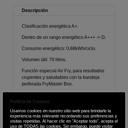
Descripción
Clasificación energética A+.
Dentro de un rango energético A+++ -> D.
Consumo energético: 0,68kWh/ciclo.
Volumen útil: 70 litros.
Función especial Air Fry, para resultados
crujientes y saludables con la bandeja
perforada FryMaster Box.
FryMaster Box, bandeja perforada
Política de Cookies
especial para freír.
Usamos cookies en nuestro sitio web para brindarle la
Sistema de limpieza Teka Hydroclean®
experiencia más relevante recordando sus preferencias y
PRO automático.
visitas repetidas. Al hacer clic en "Aceptar todo", acepta el
uso de TODAS las cookies. Sin embargo, puede visitar