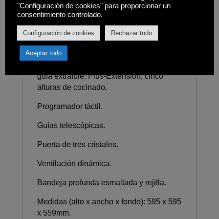
Multifunción SurroundTemp - 9 funciones
"Configuración de cookies" para proporcionar un
consentimiento controlado.
de cocinado.
Configuración de cookies
Rechazar todo
Touch Control con programación de inicio
y paro de cocción.
Aceptar todo
Soportes cromados con sistema de 1
guía extraíble: Plus-Extension, cinco
alturas de cocinado.
Programador táctil.
Guías telescópicas.
Puerta de tres cristales.
Ventilación dinámica.
Bandeja profunda esmaltada y rejilla.
Medidas (alto x ancho x fondo): 595 x 595
x 559mm.