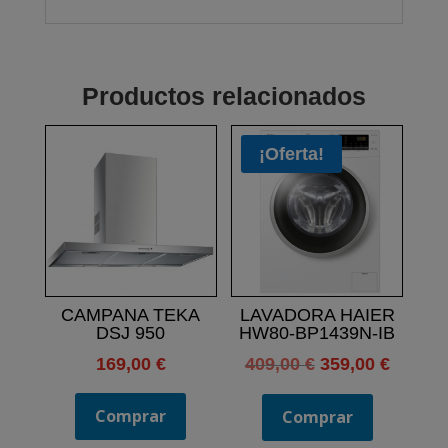
Productos relacionados
¡Oferta!
CAMPANA TEKA
LAVADORA HAIER
DSJ 950
HW80-BP1439N-IB
El
El
169,00
€
409,00
€
359,00
€
precio
precio
Comprar
original
actual
Comprar
era:
es: