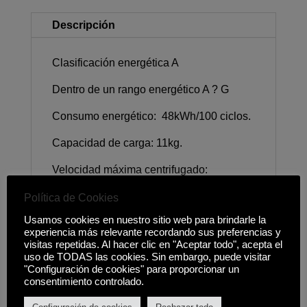
Descripción
Clasificación energética A
Dentro de un rango energético A ? G
Consumo energético: 48kWh/100 ciclos.
Capacidad de carga: 11kg.
Velocidad máxima centrifugado:
1400rpm.
Política de Cookies
Control SCROLLING TEXT 6+4.
Usamos cookies en nuestro sitio web para brindarle la
experiencia más relevante recordando sus preferencias y
16 Programas.
visitas repetidas. Al hacer clic en "Aceptar todo", acepta el
uso de TODAS las cookies. Sin embargo, puede visitar
Opciones inicio diferido hasta 24h.
"Configuración de cookies" para proporcionar un
consentimiento controlado.
Función Vapor.