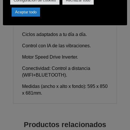
Configuración de cookies
Rechazar todo
Opción de aclarado adicional.
Aceptar todo
Proactive wash: Adiós a las manchas
difíciles.
Ciclos adaptados a tu día a día.
Control con IA de las vibraciones.
Motor Speed Drive Inverter.
Conectividad: Control a distancia
(WIFI+BLUETOOTH).
Medidas (ancho x alto x fondo): 595 x 850
x 681mm.
Productos relacionados