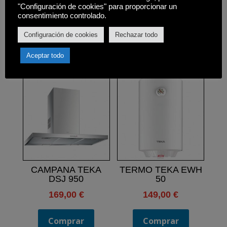
x ancho x fondo): 845 x 595 x 610mm.
"Configuración de cookies" para proporcionar un
consentimiento controlado.
Configuración de cookies
Rechazar todo
Aceptar todo
Productos relacionados
CAMPANA TEKA
TERMO TEKA EWH
DSJ 950
50
169,00
€
149,00
€
Comprar
Comprar