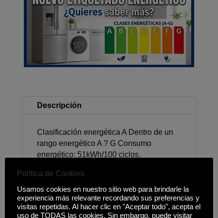
Descripción
Clasificación energética A Dentro de un
rango energético A ? G Consumo
energético: 51kWh/100 ciclos.
Capacidad: 10kg. Velocidad máxima
Política de Cookies
centrifugado: 1400rpm. Display Touch. 16
Programas. Vapor. Lavado Jet. Inicio
Usamos cookies en nuestro sitio web para brindarle la
experiencia más relevante recordando sus preferencias y
diferido 3-24h. Programa Antialérgico.
visitas repetidas. Al hacer clic en "Aceptar todo", acepta el
Lavado Rápido 15-30 min. Medidas (alto
uso de TODAS las cookies. Sin embargo, puede visitar