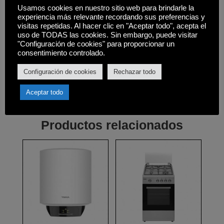
Usamos cookies en nuestro sitio web para brindarle la
17 Programas.
experiencia más relevante recordando sus preferencias y
visitas repetidas. Al hacer clic en "Aceptar todo", acepta el
Opciones inicio diferido por pulsador
uso de TODAS las cookies. Sin embargo, puede visitar
(hasta 24 horas).
"Configuración de cookies" para proporcionar un
consentimiento controlado.
Medidas (ancho x alto x fondo): 410 x 860
x 600mm.
Configuración de cookies
Rechazar todo
Aceptar todo
Productos relacionados