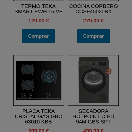
TERMO TEKA
COCINA CORBERÓ
SMART EWH 15 VE
CCSF45020BX
129,00
€
279,00
€
Comprar
Comprar
PLACA TEKA
SECADORA
CRISTAL GAS GBC
HOTPOINT C HD
63010 KBB
94M GBS SPT
209,00
€
499,00
€