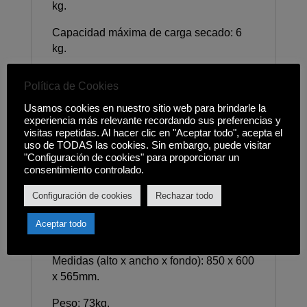
kg.
Capacidad máxima de carga secado: 6
kg.
Velocidad de centrifugado: 1400 rpm.
Política de Cookies
Tecnología: Al-Direct Drive con
Usamos cookies en nuestro sitio web para brindarle la
Inteligencia artificial, Inverter Direct Drive,
experiencia más relevante recordando sus preferencias y
visitas repetidas. Al hacer clic en "Aceptar todo", acepta el
TurboWash 360º, Steam.
uso de TODAS las cookies. Sin embargo, puede visitar
"Configuración de cookies" para proporcionar un
Funciones/programas (12): Al Wash,
consentimiento controlado.
Algodón, Eco 40-60, Mixtos, Antialérgico,
Cuidado infantil con vapor,
Configuración de cookies
Rechazar todo
Rápido 14 minutos, Lavado + secado,
Aceptar todo
Delicado, Descarga de programas.
Medidas (alto x ancho x fondo): 850 x 600
x 565mm.
Peso: 73kg.