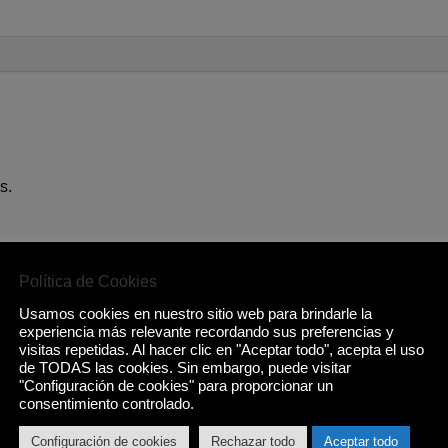
s.
ay LED.
Política de Cookies
Universal, GlassCare, Eco, 90 min, Rápido 30 min, AutoClean.
Usamos cookies en nuestro sitio web para brindarle la
experiencia más relevante recordando sus preferencias y
0º/65º/70º).
visitas repetidas. Al hacer clic en "Aceptar todo", acepta el uso
de TODAS las cookies. Sin embargo, puede visitar
"Configuración de cookies" para proporcionar un
consentimiento controlado.
Configuración de cookies
Rechazar todo
Aceptar todo