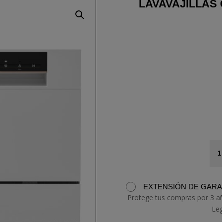
LAVAVAJILLAS
LA
CO
TE
LC
EXTENSIÓN DE GARAN
24
Protege tus compras por 3 a
can
Le