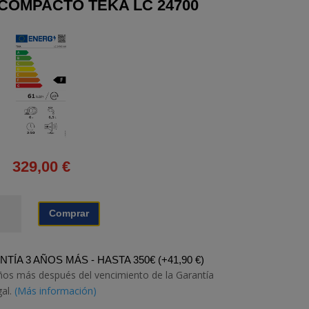
 COMPACTO TEKA LC 24700
329,00
€
VAVAJILLAS
Comprar
MPACTO
KA
TÍA 3 AÑOS MÁS - HASTA 350€
(
+
41,90
€
)
700
ños más después del vencimiento de la Garantía
tidad
gal.
(Más información)