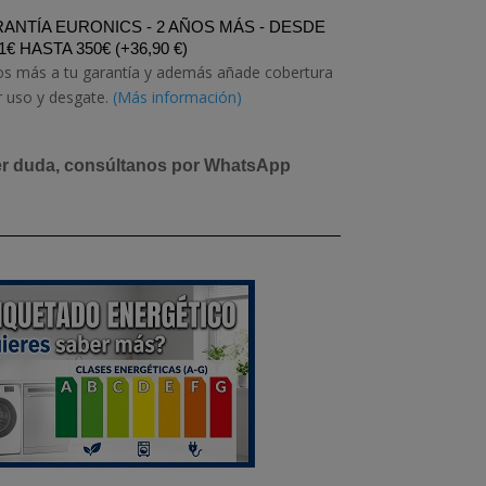
ANTÍA EURONICS - 2 AÑOS MÁS - DESDE
1€ HASTA 350€
(
+
36,90
€
)
os más a tu garantía y además añade cobertura
r uso y desgate.
(Más información)
er duda, consúltanos por WhatsApp