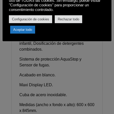
Sistema de doble inyección de agua:
uso de TODAS las cookies. Sin embargo, puede visitar
"Configuración de cookies" para proporcionar un
intermedio y suelo.
consentimiento controlado.
6 programas: Auto, Intensivo, Delicado,
Configuración de cookies
Rechazar todo
Eco, Rápido 60´, Prelavado.
Aceptar todo
Opciones: Inicio diferido, Media carga
[cesta seleccionable], Higiene, Bloqueo
infantil, Dosificación de detergentes
combinados.
Sistema de protección AquaStop y
Sensor de fugas.
Acabado en blanco.
Maxi Display LED.
Cuba de acero inoxidable.
Medidas (ancho x fondo x alto): 600 x 600
x 845mm.