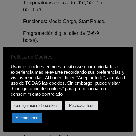
Temperaturas de lavado: 45°, 50°, 55°,
60°, 65°C.
Funciones: Media Carga, Start-Pause.
Programación digital diferida (3-6-9
horas).
Bloqueo de seguridad para niños.
Política de Cookies
Sistema de seguridad AQUASAFE.
Usamos cookies en nuestro sitio web para brindarle la
experiencia más relevante recordando sus preferencias y
Posibilidad de instalación en columna.
visitas repetidas. Al hacer clic en "Aceptar todo", acepta el
uso de TODAS las cookies. Sin embargo, puede visitar
Cesta para cubiertos.
"Configuración de cookies" para proporcionar un
consentimiento controlado.
Cuba mixta polinox.
Configuración de cookies
Rechazar todo
Pilotos indicativos de funcionamiento,
falta de sal, abrillantador, programa
Aceptar todo
seleccionado y media carga.