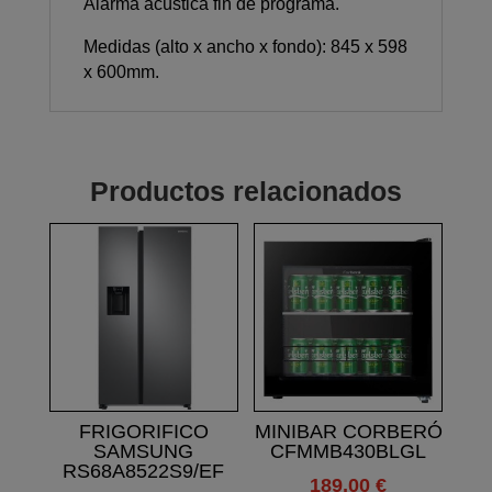
Alarma acústica fin de programa.
Medidas (alto x ancho x fondo): 845 x 598
x 600mm.
Productos relacionados
FRIGORIFICO
MINIBAR CORBERÓ
SAMSUNG
CFMMB430BLGL
RS68A8522S9/EF
189,00
€