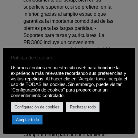
superficie superior o, si se prefiere, en la
inferior, gracias al amplio espacio que
garantiza la importante comodidad de las
piernas para las largas partidas. •
Soportes para tazas y auriculares. La
PRO800 incluye un conveniente
portatazas, donde podrás dejar tu bebida
sin peligro de derrame para el juego, así
Política de Cookies
como un versátil gancho para auriculares,
Usamos cookies en nuestro sitio web para brindarle la
evitando que el cable se enrede con el
experiencia más relevante recordando sus preferencias y
resto de periféricos del setup,
visitas repetidas. Al hacer clic en "Aceptar todo", acepta el
uso de TODAS las cookies. Sin embargo, puede visitar
optimizando al máximo la gestión del
"Configuración de cookies" para proporcionar un
espacio y manteniendo el orden. •
consentimiento controlado.
Especificaciones: - Luz RGB - 8 Juegos
de luces diferentes - Cambio de color
Configuración de cookies
Rechazar todo
mediante botón tactil - Mesa de fibra de
Aceptar todo
carbono 18mm - Alfombrilla 140cm -
Portavasos - Gancho para auriculares -
Compartimento para almacenamiento -