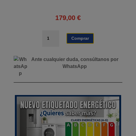
179,00
€
MESA
Comprar
GAMING
PRO800
XL
Ante cualquier duda, consúltanos por
FIBRA
WhatsApp
CARBONO
|
LUZ
RGB
|
ALFOMBRILLA
140CM
MUVIP
cantidad