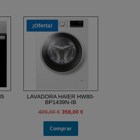
¡Oferta!
35
LAVADORA HAIER HW80-
BP1439N-IB
El
El
409,00
€
359,00
€
precio
precio
original
actual
Comprar
era:
es: