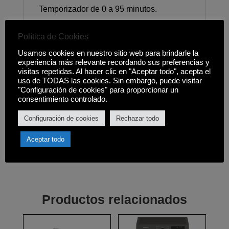
Temporizador de 0 a 95 minutos.
Función + 30 segundos.
Política de Cookies
Descongelación automática por tiempo y
Usamos cookies en nuestro sitio web para brindarle la
peso.
experiencia más relevante recordando sus preferencias y
visitas repetidas. Al hacer clic en "Aceptar todo", acepta el
Ocho menús de acceso directo.
uso de TODAS las cookies. Sin embargo, puede visitar
"Configuración de cookies" para proporcionar un
consentimiento controlado.
Bloqueo de seguridad para niños del
papel de mandos.
Configuración de cookies
Rechazar todo
Medidas (alto x ancho x fondo): 293 x 485
Aceptar todo
x 386 mm.
Productos relacionados