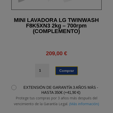
MINI LAVADORA LG TWINWASH
F8K5XN3 2kg – 700rpm
(COMPLEMENTO)
209,00
€
MINI
Comprar
LAVADORA
LG
TWINWASH
EXTENSIÓN DE GARANTÍA 3 AÑOS MÁS -
F8K5XN3
HASTA 350€
(
+
41,90
€
)
2kg
Protege tus compras por 3 años más después del
-
vencimiento de la Garantía Legal.
(Más información)
700rpm
(COMPLEMENTO)