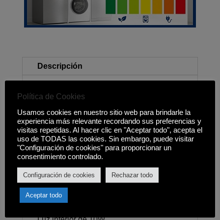
Descripción
Clasificación energética E
Política de Cookies
Dentro de un rango energético A+++ ? G
Usamos cookies en nuestro sitio web para brindarle la
experiencia más relevante recordando sus preferencias y
visitas repetidas. Al hacer clic en "Aceptar todo", acepta el
Capacidad total: 45L.
uso de TODAS las cookies. Sin embargo, puede visitar
"Configuración de cookies" para proporcionar un
Consumo energético: 80Kwh/año.
consentimiento controlado.
Sistema de control mecánico con
Configuración de cookies
Rechazar todo
termostato.
Aceptar todo
Patas niveladoras.
Luz interior de 10W.