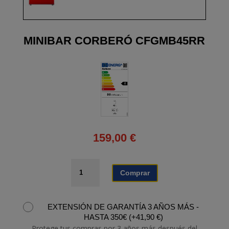
MINIBAR CORBERÓ CFGMB45RR
159,00
€
MINIBAR
Comprar
CORBERÓ
CFGMB45RR
cantidad
EXTENSIÓN DE GARANTÍA 3 AÑOS MÁS -
HASTA 350€
(
+
41,90
€
)
Protege tus compras por 3 años más después del