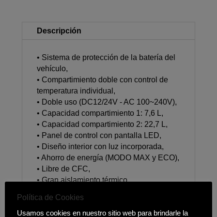
Descripción
• Sistema de protección de la batería del
vehículo,
• Compartimiento doble con control de
temperatura individual,
• Doble uso (DC12/24V - AC 100~240V),
• Capacidad compartimiento 1: 7,6 L,
• Capacidad compartimiento 2: 22,7 L,
• Panel de control con pantalla LED,
• Diseño interior con luz incorporada,
• Ahorro de energía (MODO MAX y ECO),
• Libre de CFC,
• Gran aislamiento térmico,
• Combinación de nevera / congelador
Política de Cookies
-20°C / 20°C,
Usamos cookies en nuestro sitio web para brindarle la
• Tamaño de la nevera: 65,3 x 36,9 x 41,7