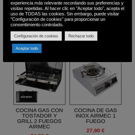
experiencia más relevante recordando sus preferencias y
cm,
visitas repetidas. Al hacer clic en "Aceptar todo", acepta el
• Peso neto: 14,7 kg,
uso de TODAS las cookies. Sin embargo, puede visitar
"Configuración de cookies" para proporcionar un
consentimiento controlado.
Configuración de cookies
Rechazar todo
Productos relacionados
Aceptar todo
COCINA GAS CON
COCINA DE GAS
TOSTADOR Y
INOX AIRMEC 1
GRILL 2 FUEGOS
FUEGO
AIRMEC
27,90
€