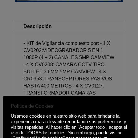
Descripción
• KIT de Vigilancia compuesto por: - 1 X
CV0202:VIDEOGRABADOR 5 EN 1
1080P (4 + 2) CANALES 5MP CAMVIEW
- 4 X CV0208: CAMARA CCTV TIPO
BULLET 3.6MM 5MP CAMVIEW - 4 X
CR0353: TRANSCEPTORES PASIVOS
HASTA 400 METROS - 4 X CV0127:
TRANSFORMADOR CAMARAS
VIGILANCIA 12V/2A CAMVIEW
Política de Cookies
Usamos cookies en nuestro sitio web para brindarle la
experiencia más relevante recordando sus preferencias y
visitas repetidas. Al hacer clic en "Aceptar todo", acepta el
Productos relacionados
uso de TODAS las cookies. Sin embargo, puede visitar