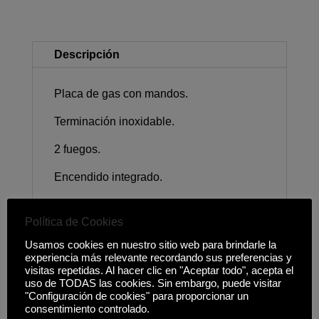
Descripción
Placa de gas con mandos.
Terminación inoxidable.
2 fuegos.
Encendido integrado.
Medidas (ancho x fondo): 288 x 510mm.
Política de Cookies
Medidas encastre (ancho x fondo): 270 x
Usamos cookies en nuestro sitio web para brindarle la
490mm.
experiencia más relevante recordando sus preferencias y
visitas repetidas. Al hacer clic en "Aceptar todo", acepta el
uso de TODAS las cookies. Sin embargo, puede visitar
"Configuración de cookies" para proporcionar un
consentimiento controlado.