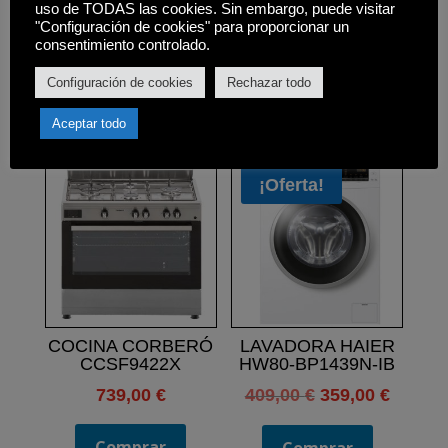
uso de TODAS las cookies. Sin embargo, puede visitar
490mm.
"Configuración de cookies" para proporcionar un
consentimiento controlado.
Configuración de cookies
Rechazar todo
Productos relacionados
Aceptar todo
¡Oferta!
COCINA CORBERÓ
LAVADORA HAIER
CCSF9422X
HW80-BP1439N-IB
El
El
739,00
€
409,00
€
359,00
€
precio
precio
Comprar
original
actual
Comprar