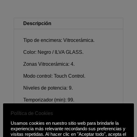
Descripción
Tipo de encimera: Vitrocerámica.
Color: Negro / ILVA GLASS.
Zonas Vitrocerámica: 4.
Modo control: Touch Control.
Niveles de potencia: 9.
Temporizador (min): 99.
Booster: Si.
Política de Cookies
Usamos cookies en nuestro sitio web para brindarle la
Medidas (ancho x fondo): 590 x 520mm.
experiencia más relevante recordando sus preferencias y
visitas repetidas. Al hacer clic en "Aceptar todo", acepta el
Medidas encastre (ancho x fondo): 560 x