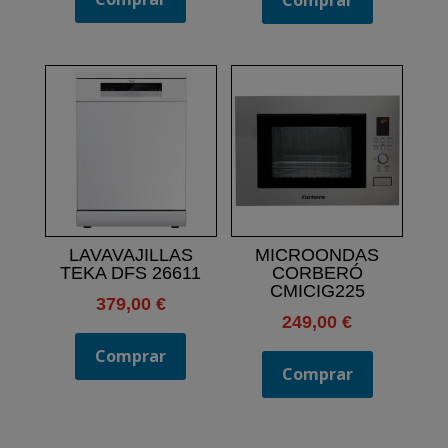
era:
es:
409,00 €.
359,00 
LAVAVAJILLAS
MICROONDAS
TEKA DFS 26611
CORBERÓ
CMICIG225
379,00
€
249,00
€
Comprar
Comprar