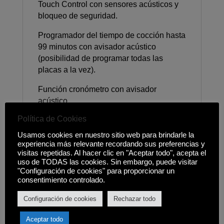
Touch Control con sensores acústicos y
bloqueo de seguridad.
Programador del tiempo de cocción hasta
99 minutos con avisador acústico
(posibilidad de programar todas las
placas a la vez).
Función cronómetro con avisador
acústico.
Política de Cookies
Función golpe de cocción.
Usamos cookies en nuestro sitio web para brindarle la
Elementos calefactores: una placa ultra
experiencia más relevante recordando sus preferencias y
rápida High Light Ø 145 mm, una placa
visitas repetidas. Al hacer clic en "Aceptar todo", acepta el
uso de TODAS las cookies. Sin embargo, puede visitar
ultra rápida High Light Ø 180 mm y una
"Configuración de cookies" para proporcionar un
placa gigante doble circuito High Light Ø
consentimiento controlado.
210/270mm.
Configuración de cookies
Rechazar todo
Indicadores de calor residual.
Aceptar todo