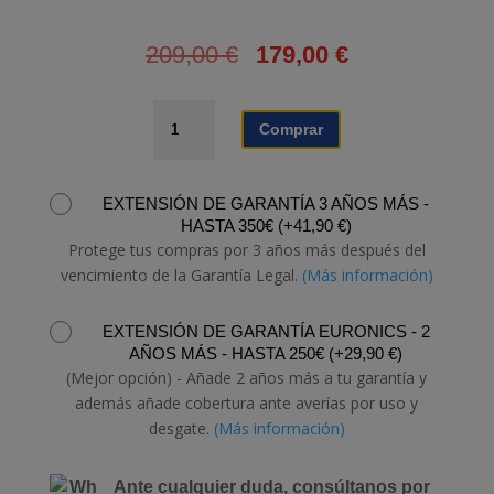
209,00
€
179,00
€
PLACA
Comprar
TEKA
TB
6315
EXTENSIÓN DE GARANTÍA 3 AÑOS MÁS -
cantidad
HASTA 350€
(
+
41,90
€
)
Protege tus compras por 3 años más después del
vencimiento de la Garantía Legal.
(Más información)
EXTENSIÓN DE GARANTÍA EURONICS - 2
AÑOS MÁS - HASTA 250€
(
+
29,90
€
)
(Mejor opción) - Añade 2 años más a tu garantía y
además añade cobertura ante averías por uso y
desgate.
(Más información)
Ante cualquier duda, consúltanos por