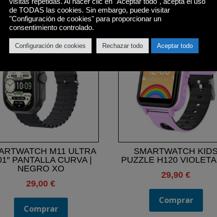
visitas repetidas. Al hacer clic en "Aceptar todo", acepta el uso
de TODAS las cookies. Sin embargo, puede visitar
Productos relacionados
"Configuración de cookies" para proporcionar un
consentimiento controlado.
Configuración de cookies
Rechazar todo
Aceptar todo
ARTWATCH M11 ULTRA
SMARTWATCH KID
01″ PANTALLA CURVA |
PUZZLE H120 VIOLETA
NEGRO XO
29,90
€
29,00
€
Comprar
Comprar