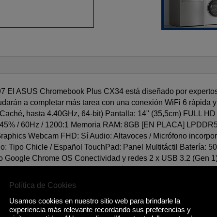
 ASUS Chromebook Plus CX34 está diseñado por expertos pa
yudarán a completar más tarea con una conexión WiFi 6 rápida y
Caché, hasta 4.40GHz, 64-bit) Pantalla: 14" (35,5cm) FULL HD 
SC 45% / 60Hz / 1200:1 Memoria RAM: 8GB [EN PLACA] LPDDR5
Graphics Webcam FHD: Sí Audio: Altavoces / Micrófono incorpor
o: Tipo Chicle / Español TouchPad: Panel Multitáctil Batería: 5
vo Google Chrome OS Conectividad y redes 2 x USB 3.2 (Gen 1)
 HDMI 1.4 1 x Jack 3,5mm Wi-Fi 6: Sí, 802.11aX (2x2) Bluetoot
Política de Cookies
Usamos cookies en nuestro sitio web para brindarle la
experiencia más relevante recordando sus preferencias y