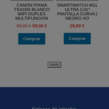
CANON PIXMA
SMARTWATCH M11
TS4150I BLANCO
ULTRA 2.01″
WIFI DUPLEX
PANTALLA CURVA |
MULTIFUNCION
NEGRO XO
El
El
69,00
€
59,00
€
29,00
€
precio
precio
original
actual
Comprar
Comprar
era:
es:
69,00 €.
59,00 €.