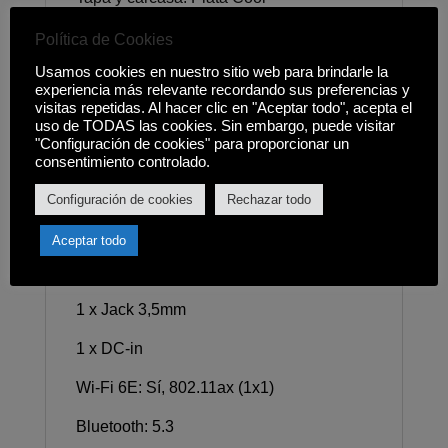
Sistema Operativo
Política de Cookies
Usamos cookies en nuestro sitio web para brindarle la
Windows 11 Home S
experiencia más relevante recordando sus preferencias y
visitas repetidas. Al hacer clic en "Aceptar todo", acepta el
Conectividad y redes
uso de TODAS las cookies. Sin embargo, puede visitar
"Configuración de cookies" para proporcionar un
1 x USB 2.0 Tipo A
consentimiento controlado.
1 x USB 3.2 (Gen 1) Tipo A
Configuración de cookies
Rechazar todo
2 x USB 3.2 (Gen 1) Tipo C
Aceptar todo
1 x HDMI 1.4
1 x Jack 3,5mm
1 x DC-in
Wi-Fi 6E: Sí, 802.11ax (1x1)
Bluetooth: 5.3