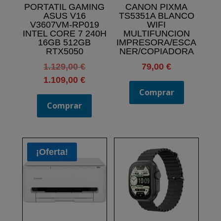
PORTATIL GAMING
CANON PIXMA
ASUS V16
TS5351A BLANCO
V3607VM-RP019
WIFI
INTEL CORE 7 240H
MULTIFUNCION
16GB 512GB
IMPRESORA/ESCA
RTX5050
NER/COPIADORA
El
1.129,00
€
79,00
€
precio
El
1.109,00
€
original
Comprar
precio
era:
Comprar
actual
1.129,00 €.
es:
1.109,00 €.
¡Oferta!