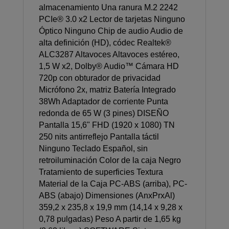
almacenamiento Una ranura M.2 2242
PCIe® 3.0 x2 Lector de tarjetas Ninguno
Óptico Ninguno Chip de audio Audio de
alta definición (HD), códec Realtek®
ALC3287 Altavoces Altavoces estéreo,
1,5 W x2, Dolby® Audio™ Cámara HD
720p con obturador de privacidad
Micrófono 2x, matriz Batería Integrado
38Wh Adaptador de corriente Punta
redonda de 65 W (3 pines) DISEÑO
Pantalla 15,6" FHD (1920 x 1080) TN
250 nits antirreflejo Pantalla táctil
Ninguno Teclado Español, sin
retroiluminación Color de la caja Negro
Tratamiento de superficies Textura
Material de la Caja PC-ABS (arriba), PC-
ABS (abajo) Dimensiones (AnxPrxAl)
359,2 x 235,8 x 19,9 mm (14,14 x 9,28 x
0,78 pulgadas) Peso A partir de 1,65 kg