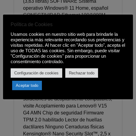
(3,63 libras) SOFTWARE Sistema
operativo Windows® 11 Home, español
CONECTIVIDAD Ethernet 100/1000M
(RJ-45) WiFi + Bluetooth 11ac 2x2+BT5.1
Política de Cookies
Puertos estándar 2x USB 3.2 Generación
Usamos cookies en nuestro sitio web para brindarle la
1 1x USB-C® 3.2 Gen 1 (admite
experiencia más relevante recordando sus preferencias y
transferencia de datos, suministro de
visitas repetidas. Al hacer clic en "Aceptar todo", acepta el
energía (solo 20 V) y DisplayPort™ 1.2)
uso de TODAS las cookies. Sin embargo, puede visitar
"Configuración de cookies" para proporcionar un
1x HDMI® 1.4b 1x Ethernet (RJ-45) 1
consentimiento controlado.
conector combinado para
auriculares/micrófono (3,5 mm) 1x
Configuración de cookies
Rechazar todo
conector de alimentación Docking Varias
soluciones de acoplamiento compatibles
Aceptar todo
a través de USB-C®. Para obtener más
soluciones de acoplamiento compatibles,
visite Acoplamiento para Lenovo® V15
G4 AMN Chip de seguridad Firmware
TPM 2.0 habilitado Lector de huellas
dactilares Ninguno Cerraduras físicas
Kensington® Nano Security Slot™, 2,5 x