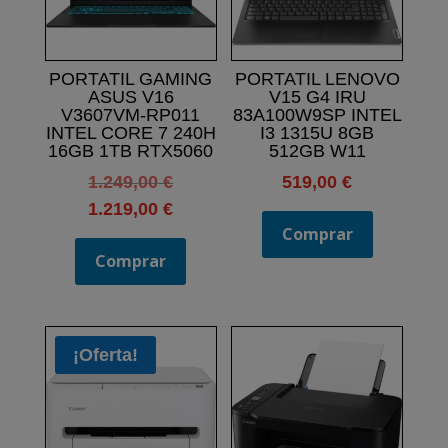
PORTATIL GAMING
PORTATIL LENOVO
ASUS V16
V15 G4 IRU
V3607VM-RP011
83A100W9SP INTEL
INTEL CORE 7 240H
I3 1315U 8GB
16GB 1TB RTX5060
512GB W11
El
1.249,00
€
519,00
€
precio
El
1.219,00
€
original
Comprar
precio
era:
Comprar
actual
1.249,00 €.
es:
1.219,00 €.
¡Oferta!