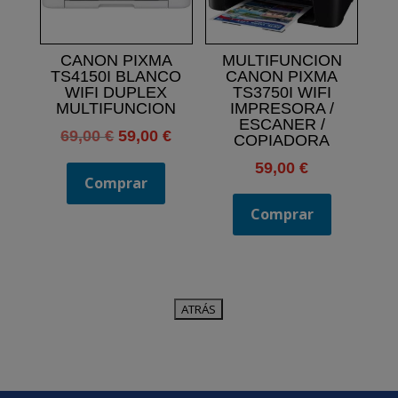
CANON PIXMA
MULTIFUNCION
TS4150I BLANCO
CANON PIXMA
WIFI DUPLEX
TS3750I WIFI
MULTIFUNCION
IMPRESORA /
ESCANER /
El
El
69,00
€
59,00
€
COPIADORA
precio
precio
59,00
€
original
actual
Comprar
era:
es:
Comprar
69,00 €.
59,00 €.