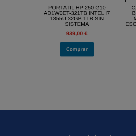
PORTATIL HP 250 G10
C
AD1W0ET-321TB INTEL I7
B
1355U 32GB 1TB SIN
SISTEMA
ESC
939,00
€
Comprar