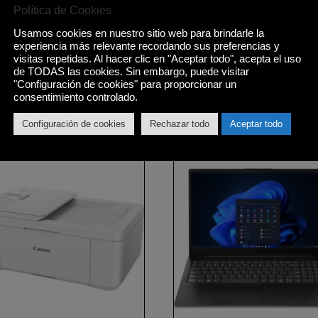
Política de Cookies
tor de alimentación. Chip de seguridad Firmware TPM 2.0 habil
 mm Otra seguridad Obturador de privacidad de la cámara CE
Usamos cookies en nuestro sitio web para brindarle la
 plata EPEAT™ ENERGY STAR® 8.0 ErP Lote 3 RoHS Otras Cert
experiencia más relevante recordando sus preferencias y
visitas repetidas. Al hacer clic en "Aceptar todo", acepta el uso
 especificaciones militares Prueba militar MIL-STD-810H super
de TODAS las cookies. Sin embargo, puede visitar
"Configuración de cookies" para proporcionar un
consentimiento controlado.
Configuración de cookies
Rechazar todo
Aceptar todo
Productos relacionados