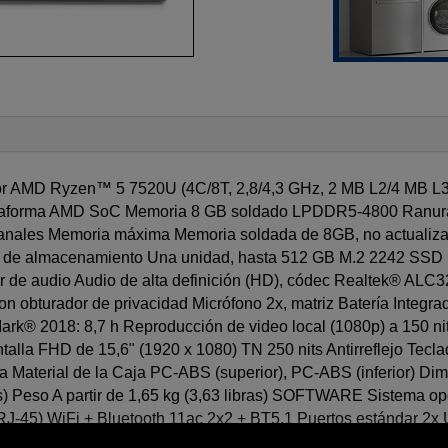
or AMD Ryzen™ 5 7520U (4C/8T, 2,8/4,3 GHz, 2 MB L2/4 MB L
lataforma AMD SoC Memoria 8 GB soldado LPDDR5-4800 Ranura
os canales Memoria máxima Memoria soldada de 8GB, no actual
de almacenamiento Una unidad, hasta 512 GB M.2 2242 SSD 
 de audio Audio de alta definición (HD), códec Realtek® ALC3
obturador de privacidad Micrófono 2x, matriz Batería Integr
rk® 2018: 8,7 h Reproducción de video local (1080p) a 150 nit
lla FHD de 15,6" (1920 x 1080) TN 250 nits Antirreflejo Tecla
a Material de la Caja PC-ABS (superior), PC-ABS (inferior) Dime
as) Peso A partir de 1,65 kg (3,63 libras) SOFTWARE Sistema
45) WiFi + Bluetooth 11ac 2x2 + BT5.1 Puertos estándar 2x
Delivery (solo 20 V) y DisplayPort™ 1.2) 1x HDMI® 1.4b 1 Ethe