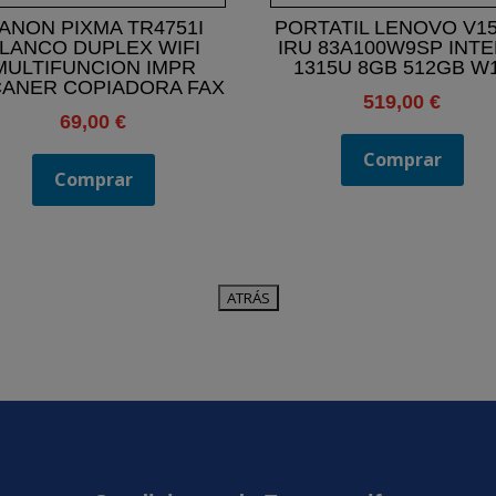
ANON PIXMA TR4751I
PORTATIL LENOVO V15
LANCO DUPLEX WIFI
IRU 83A100W9SP INTEL
MULTIFUNCION IMPR
1315U 8GB 512GB W
ANER COPIADORA FAX
519,00
€
69,00
€
Comprar
Comprar