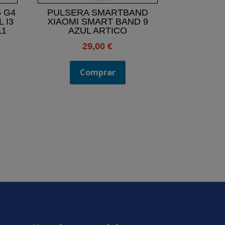
 G4
PULSERA SMARTBAND
 I3
XIAOMI SMART BAND 9
11
AZUL ARTICO
29,00
€
Comprar