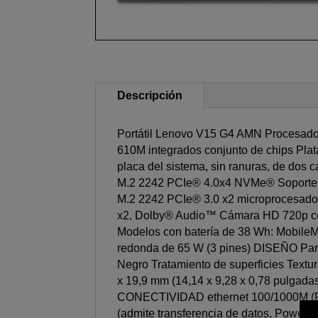
Descripción
Portátil Lenovo V15 G4 AMN Procesad
610M integrados conjunto de chips P
placa del sistema, sin ranuras, de d
M.2 2242 PCIe® 4.0x4 NVMe® Soporte 
M.2 2242 PCIe® 3.0 x2 microprocesador
x2, Dolby® Audio™ Cámara HD 720p con 
Modelos con batería de 38 Wh: MobileMa
redonda de 65 W (3 pines) DISEÑO Panta
Negro Tratamiento de superficies Textur
x 19,9 mm (14,14 x 9,28 x 0,78 pulgad
CONECTIVIDAD ethernet 100/1000M (RJ-
(admite transferencia de datos, Power 