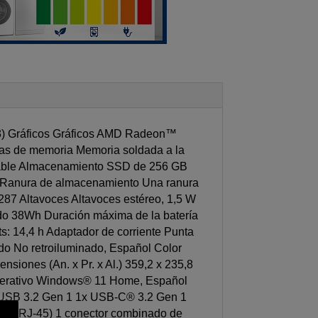
3) Gráficos Gráficos AMD Radeon™
s de memoria Memoria soldada a la
izable Almacenamiento SSD de 256 GB
Ranura de almacenamiento Una ranura
287 Altavoces Altavoces estéreo, 1,5 W
ado 38Wh Duración máxima de la batería
s: 14,4 h Adaptador de corriente Punta
do No retroiluminado, Español Color
nsiones (An. x Pr. x Al.) 359,2 x 235,8
 operativo Windows® 11 Home, Español
 USB 3.2 Gen 1 1x USB-C® 3.2 Gen 1
rnet (RJ-45) 1 conector combinado de