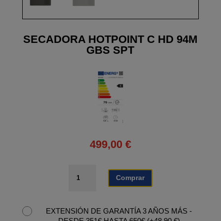
SECADORA HOTPOINT C HD 94M
GBS SPT
499,00
€
SECADORA
Comprar
HOTPOINT
C
HD
EXTENSIÓN DE GARANTÍA 3 AÑOS MÁS -
94M
DESDE 351€ HASTA 650€
(
+
48,90
€
)