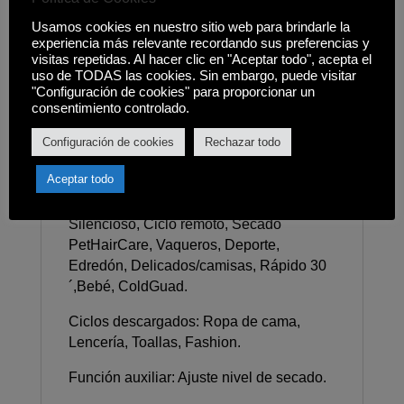
secadora desde el móvil), Adaptie Dry
(ajusta los programas automáticamente
Usamos cookies en nuestro sitio web para brindarle la
según el nivel de secado arrugas y
experiencia más relevante recordando sus preferencias y
visitas repetidas. Al hacer clic en "Aceptar todo", acepta el
duración de cada ciclo), ColdGuard, Pet
uso de TODAS las cookies. Sin embargo, puede visitar
Hair Removal (elimina el pelo de
"Configuración de cookies" para proporcionar un
mascota de tus prendas mediante el
consentimiento controlado.
vapor), Motor inverter, Antiarrugas
Configuración de cookies
Rechazar todo
automático.
Aceptar todo
15 Programas: Algodón, Algodón seco
ECO, Sintéticos, Variado, Lana,
Silencioso, Ciclo remoto, Secado
PetHairCare, Vaqueros, Deporte,
Edredón, Delicados/camisas, Rápido 30
´,Bebé, ColdGuad.
Ciclos descargados: Ropa de cama,
Lencería, Toallas, Fashion.
Función auxiliar: Ajuste nivel de secado.