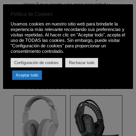
clase 2 que aporta una gran seguridad y
estabilidad en todas las posiciones.
Política de Cookies
• Altura regulable
Usamos cookies en nuestro sitio web para brindarle la
Con el sólido sistema de pistón de gas,
experiencia más relevante recordando sus preferencias y
podrás regular y ajustar la altura más
visitas repetidas. Al hacer clic en "Aceptar todo", acepta el
conveniente para tu espacio de juego o
uso de TODAS las cookies. Sin embargo, puede visitar
"Configuración de cookies" para proporcionar un
trabajo a lo largo de todo el recorrido que
consentimiento controlado.
permite la sill
Configuración de cookies
Rechazar todo
Aceptar todo
Productos relacionados