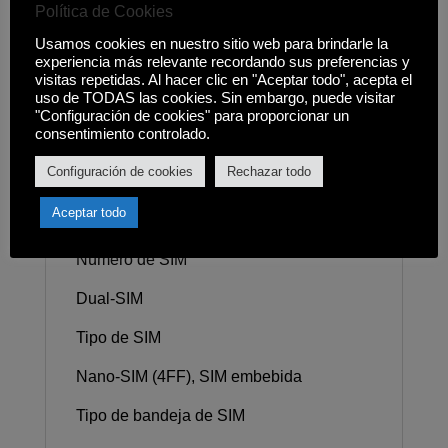
Política de Cookies
8
Usamos cookies en nuestro sitio web para brindarle la
experiencia más relevante recordando sus preferencias y
Almacenamiento (GB)
visitas repetidas. Al hacer clic en "Aceptar todo", acepta el
uso de TODAS las cookies. Sin embargo, puede visitar
256
"Configuración de cookies" para proporcionar un
consentimiento controlado.
Soporte de almacenamiento externo
Configuración de cookies
Rechazar todo
MicroSD (hasta 1TB)
Aceptar todo
Redes/Bandas
Número de SIM
Dual-SIM
Tipo de SIM
Nano-SIM (4FF), SIM embebida
Tipo de bandeja de SIM