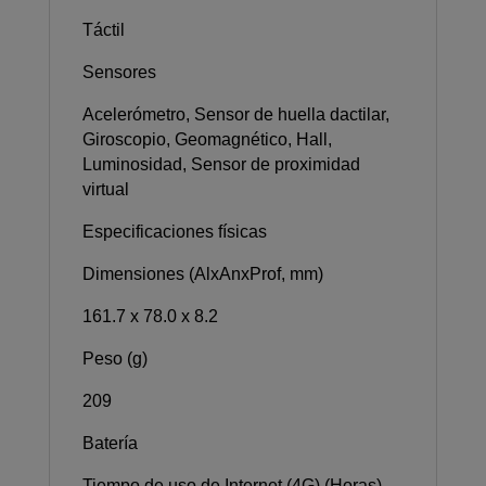
Táctil
Sensores
Acelerómetro, Sensor de huella dactilar,
Giroscopio, Geomagnético, Hall,
Luminosidad, Sensor de proximidad
virtual
Especificaciones físicas
Dimensiones (AlxAnxProf, mm)
161.7 x 78.0 x 8.2
Peso (g)
209
Batería
Tiempo de uso de Internet (4G) (Horas)