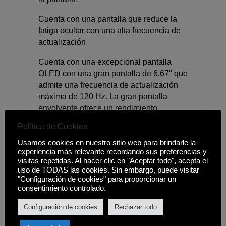
Cuenta con una pantalla que reduce la
fatiga ocultar con una alta frecuencia de
actualización
Cuenta con una excepcional pantalla
OLED con una gran pantalla de 6,67" que
admite una frecuencia de actualización
máxima de 120 Hz. La gran pantalla
envolvente ofrece un rendimiento
perfecto y lleno de vida.
Política de Cookies
Certificación TÜV Rheinland eye
Usamos cookies en nuestro sitio web para brindarle la
protection
experiencia más relevante recordando sus preferencias y
visitas repetidas. Al hacer clic en "Aceptar todo", acepta el
uso de TODAS las cookies. Sin embargo, puede visitar
No daña los ojos ni siquiera después de
"Configuración de cookies" para proporcionar un
un uso prolongado
consentimiento controlado.
Efectos visuales increíbles
Configuración de cookies
Rechazar todo
Admite una amplia gama de colores 100