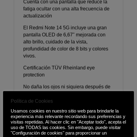
Cuenta con una pantalla que reduce la
fatiga ocultar con una alta frecuencia de
actualización
El Redmi Note 14 5G incluye una gran
pantalla OLED de 6,67" mejorada con
alto brillo, cuidado de la vista,
profundidad de color de 8 bits y colores
vivos.
Certificación TÜV Rheinland eye
protection
No daña los ojos ni siquiera después de
un uso prolongado
Política de Cookies
Brillo máximo de 2100 nits
Usamos cookies en nuestro sitio web para brindarle la
experiencia más relevante recordando sus preferencias y
Con la impresionante pantalla se
visitas repetidas. Al hacer clic en "Aceptar todo", acepta el
obtienen hasta 2100 nits de brillo máximo
uso de TODAS las cookies. Sin embargo, puede visitar
para un uso cómodo, incluso en entornos
"Configuración de cookies" para proporcionar un