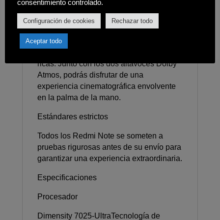
brillantes y bajo la luz directa del sol.
consentimiento controlado.
Configuración de cookies
Rechazar todo
Efectos visuales increíbles
Admite HDR10+ para proporcionar un
Aceptar todo
contraste más detallado y capas más
ricas. Junto con los dos altavoces Dolby
Atmos, podrás disfrutar de una
experiencia cinematográfica envolvente
en la palma de la mano.
Estándares estrictos
Todos los Redmi Note se someten a
pruebas rigurosas antes de su envío para
garantizar una experiencia extraordinaria.
Especificaciones
Procesador
Dimensity 7025-UltraTecnología de