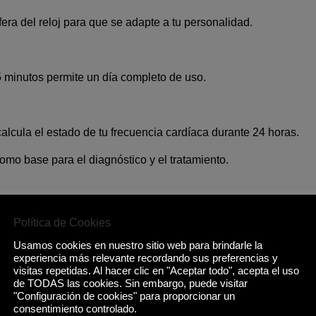
era del reloj para que se adapte a tu personalidad.
 minutos permite un día completo de uso.
 calcula el estado de tu frecuencia cardíaca durante 24 horas.
omo base para el diagnóstico y el tratamiento.
r bien tu salud en cualquier momento y lugar.
Política de Cookies
er ejercicio.
Usamos cookies en nuestro sitio web para brindarle la
experiencia más relevante recordando sus preferencias y
idad y calorías: registra todos tus esfuerzos.
visitas repetidas. Al hacer clic en "Aceptar todo", acepta el uso
de TODAS las cookies. Sin embargo, puede visitar
"Configuración de cookies" para proporcionar un
consentimiento controlado.