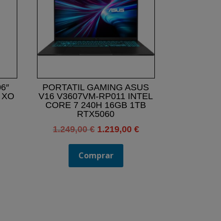
6″
PORTATIL GAMING ASUS
A XO
V16 V3607VM-RP011 INTEL
CORE 7 240H 16GB 1TB
RTX5060
El
El
1.249,00
€
1.219,00
€
precio
precio
original
actual
Comprar
era:
es:
1.249,00 €.
1.219,00 €.