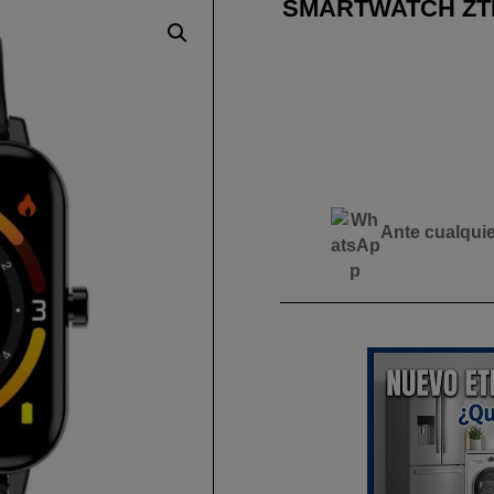
SMARTWATCH ZTE
Ante cualqui