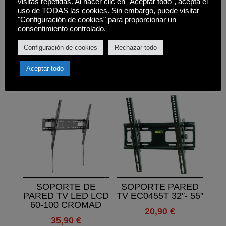
visitas repetidas. Al hacer clic en "Aceptar todo", acepta el
•Peso neto: 2,42 kg. Peso bruto: 2,56 kg
uso de TODAS las cookies. Sin embargo, puede visitar
"Configuración de cookies" para proporcionar un
•Medidas del embalaje: 385x165x45 mm
consentimiento controlado.
Configuración de cookies
Rechazar todo
Aceptar todo
Productos relacionados
SOPORTE DE
SOPORTE PARED
PARED TV LED LCD
TV EC0455T 32″- 55″
60-100 CROMAD
20,90
€
35,90
€