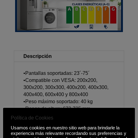
Descripción
•Pantallas soportadas: 23´-75´
•Compatible con VESA: 200x200,
300x200, 300x300, 400x200, 400x300,
400x400, 600x400 y 800x400
•Peso máximo soportado: 40 kg
•Rango de altura: 673-735 mm
•Medidas de la peana: 426-1026x355 mm
Política de Cookies
•Incluye almohadillas de silicona
Usamos cookies en nuestro sitio web para brindarle la
•Compatible con pantallas curvas
experiencia más relevante recordando sus preferencias y
•Color: Negro