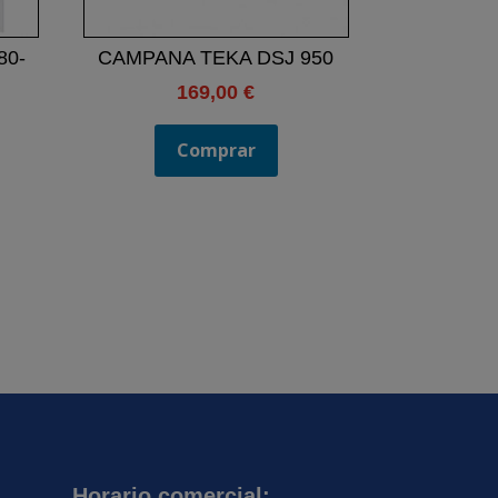
80-
CAMPANA TEKA DSJ 950
169,00
€
l
recio
Comprar
ctual
s:
59,00 €.
Horario comercial: