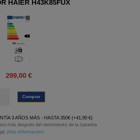
OR HAIER H43K85FUX
299,00
€
LEVISOR
Comprar
IER
3K85FUX
tidad
TÍA 3 AÑOS MÁS - HASTA 350€
(
+
41,90
€
)
ños más después del vencimiento de la Garantía
gal.
(Más información)