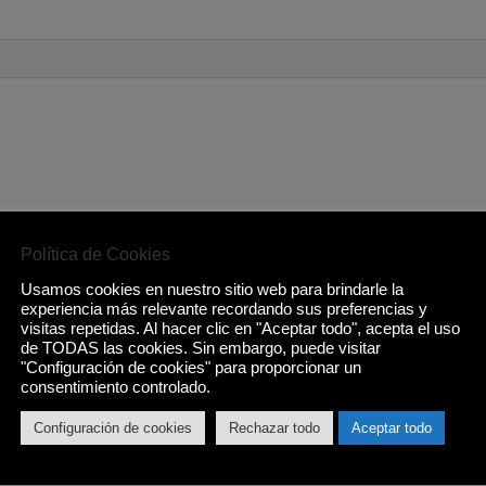
 HD con resolución 3840 x 2160px.
Política de Cookies
C.
Usamos cookies en nuestro sitio web para brindarle la
experiencia más relevante recordando sus preferencias y
visitas repetidas. Al hacer clic en "Aceptar todo", acepta el uso
le Play Store, Aplicaciones-Google Assistant, Chromecast, HB
de TODAS las cookies. Sin embargo, puede visitar
"Configuración de cookies" para proporcionar un
2x 10W Speaker + 2x 8W, dbx-tv, Modo Multi-Audio.
consentimiento controlado.
del sintonizador, Conector para auriculares, 2x USB 2.0, Blueto
Configuración de cookies
Rechazar todo
Aceptar todo
th AV), Ethernet LAN.