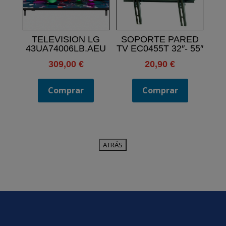
TELEVISION LG
SOPORTE PARED
43UA74006LB.AEU
TV EC0455T 32″- 55″
309,00
€
20,90
€
Comprar
Comprar