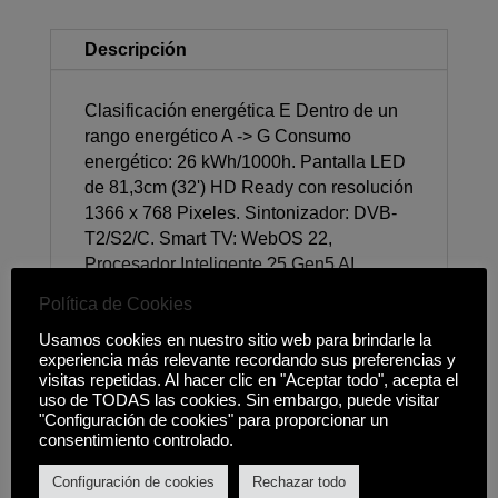
Descripción
Clasificación energética E Dentro de un
rango energético A -> G Consumo
energético: 26 kWh/1000h. Pantalla LED
de 81,3cm (32') HD Ready con resolución
1366 x 768 Pixeles. Sintonizador: DVB-
T2/S2/C. Smart TV: WebOS 22,
Procesador Inteligente ?5 Gen5 AI
Processor, Asistente de Google y ALEXA
Política de Cookies
Integrado, Funciona con Apple Home Kit,
Usamos cookies en nuestro sitio web para brindarle la
Control por Voz OPCIONAL (Requiere
experiencia más relevante recordando sus preferencias y
Magic Remote), Magic Remote
visitas repetidas. Al hacer clic en "Aceptar todo", acepta el
OPCIONAL, Apple Screen Share
uso de TODAS las cookies. Sin embargo, puede visitar
(Airplay2), Navegador Web, Miracast
"Configuración de cookies" para proporcionar un
consentimiento controlado.
(Screen Share), WiFi (802.11ac),
Bluetooth 5.0. Imagen: Dynamic Tone
Configuración de cookies
Rechazar todo
Mapping, Número de Puntos/Bloques