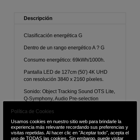
Descripción
Clasificación energética G
Dentro de un rango energético A ? G
Consumo energético: 69kWh/1000h.
Pantalla LED de 127cm (50') 4K UHD
con resolución 3840 x 2160 píxeles.
Sonido: Object Tracking Sound OTS Lite,
Q-Symphony, Audio Pre-selection
Descriptor, Sound Output (RMS) 20W,
Política de Cookies
Tipo altavoz 2CH, Adaptive Sound.
Usamos cookies en nuestro sitio web para brindarle la
Conectividad: 3x HDMI, USB-A, Ethernet
experiencia más relevante recordando sus preferencias y
(LAN), Entrada RF 1/1(Uso común
visitas repetidas. Al hacer clic en "Aceptar todo", acepta el
uso de TODAS las cookies. Sin embargo, puede visitar
terrestre), Clavija CI, Wi-Fi 5, Bluetooth