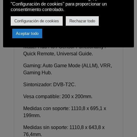
"Configuración de cookies" para proporcionar un
5.3, Anynet+ (HDMI-CEC).
consentimiento controlado.
Smart TV: Sistema operativo Tizen, Bixby,
Configuración de cookies
Rechazar todo
Funciona con altavoz de IA Alexa y
Google Assistant, samsung TV Plus,
Aceptar todo
Navegador web, SmartThings Hub /
Matter Hub / IoT-Sensor Functionality /
Quick Remote, Universal Guide.
Gaming: Auto Game Mode (ALLM), VRR,
Gaming Hub.
Sintonizador: DVB-T2C.
Vesa compatible: 200 x 200mm.
Medidas con soporte: 1110,8 x 695,1 x
199mm.
Medidas sin soporte: 1110,8 x 643,8 x
76,4mm.