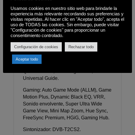
terrestre)/1, Clavija CI, Wi-Fi 5, Bluetooth
Usamos cookies en nuestro sitio web para brindarle la
5.3, Anynet+ (HDMI-CEC).
experiencia más relevante recordando sus preferencias y
visitas repetidas. Al hacer clic en "Aceptar todo", acepta el
Smart TV: Sistema operativo Tizen, Bixby,
uso de TODAS las cookies. Sin embargo, puede visitar
Interacción por voz a larga distancia,
"Configuración de cookies" para proporcionar un
consentimiento controlado.
Asistente de voz compatible Alexa,
Samsung TV Plus, Funciona con altavoz
Configuración de cookies
Rechazar todo
de IA Alexa y Google Assistant,
Navegador web, SmartThings Hub /
Aceptar todo
Matter Hub / IoT-Sensor Functionality /
Quick Remote, Samsung Health,
Universal Guide.
Gaming: Auto Game Mode (ALLM), Game
Motion Plus, Dynamic Black EQ, VRR,
Sonido envolvente, Super Ultra Wide
Game View, Mini Map Zoom, Hue Sync,
FreeSync Premium, HGiG, Gaming Hub.
Sintonizador: DVB-T2CS2.