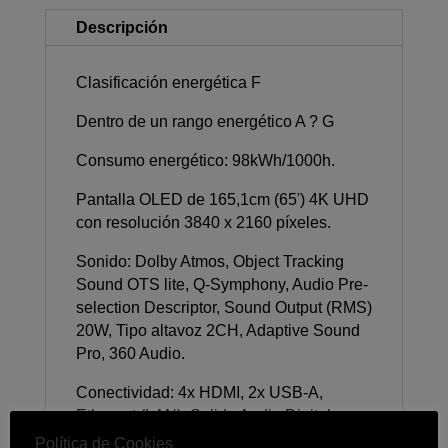
Descripción
Clasificación energética F
Dentro de un rango energético A ? G
Consumo energético: 98kWh/1000h.
Pantalla OLED de 165,1cm (65') 4K UHD
con resolución 3840 x 2160 píxeles.
Sonido: Dolby Atmos, Object Tracking
Sound OTS lite, Q-Symphony, Audio Pre-
selection Descriptor, Sound Output (RMS)
20W, Tipo altavoz 2CH, Adaptive Sound
Pro, 360 Audio.
Conectividad: 4x HDMI, 2x USB-A,
Ethernet (LAN), Salida Audio Digital
(óptica), Entrada RF 1/1(Uso común
Política de Cookies