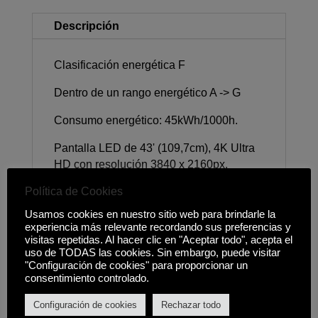
Descripción
Clasificación energética F
Dentro de un rango energético A -> G
Consumo energético: 45kWh/1000h.
Pantalla LED de 43' (109,7cm), 4K Ultra
HD con resolución 3840 x 2160px.
Política de Cookies
Smart TV: Google TV 12.0, Compatible
con Apple AirPlay 2 , HbbTV, Modos
Usamos cookies en nuestro sitio web para brindarle la
inteligentes (Juego, Película, PC, Smart
experiencia más relevante recordando sus preferencias y
visitas repetidas. Al hacer clic en "Aceptar todo", acepta el
HDR, Deportes, Estándar, Vivo), Google
uso de TODAS las cookies. Sin embargo, puede visitar
Play.
"Configuración de cookies" para proporcionar un
consentimiento controlado.
Sintonizador: DVB-C, DVB-S2, DVB-T2.
Configuración de cookies
Rechazar todo
Sonido: Potencia 2x 20W, DTS Virtual:X,