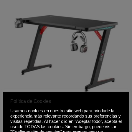
Política de Cookies
MESA GAMING PRO300 FIBRA CARBONO LUZ RGB
Usamos cookies en nuestro sitio web para brindarle la
MUVIP
experiencia más relevante recordando sus preferencias y
149,00
€
visitas repetidas. Al hacer clic en "Aceptar todo", acepta el
uso de TODAS las cookies. Sin embargo, puede visitar
"Configuración de cookies" para proporcionar un