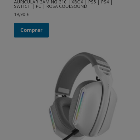
AURICULAR GAMING G10 | XBOX | PS5 | PS4 |
SWITCH | PC | ROSA COOLSOUND
19,90
€
Comprar