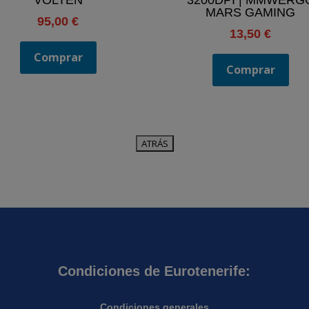
MARS GAMING
95,00
€
13,50
€
Comprar
Comprar
Condiciones de Eurotenerife:
Condiciones generales