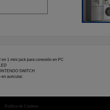
|
RO
CO
can
 2 en 1 mini jack para conexión en PC
 LED
0/NINTENDO SWITCH
en auricular.
Política de Cookies