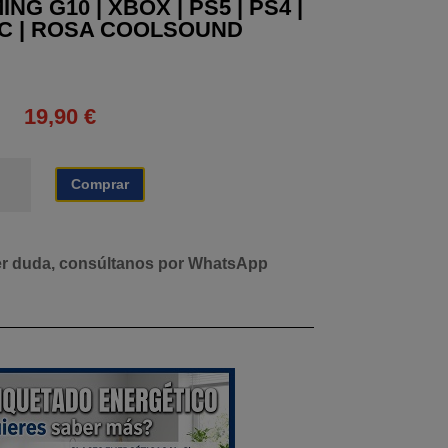
G G10 | XBOX | PS5 | PS4 |
PC | ROSA COOLSOUND
19,90
€
RICULAR
Comprar
MING
0
OX
er duda, consúltanos por WhatsApp
5
4
ITCH