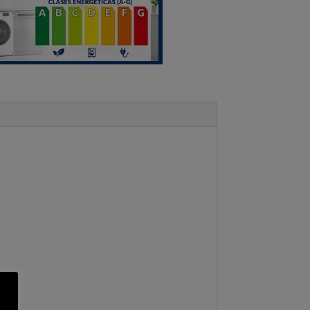
SA
OLSOUND
tidad