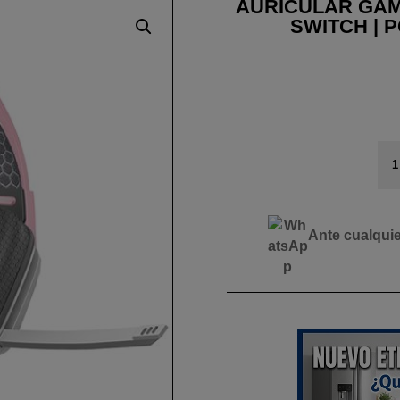
AURICULAR GAMIN
SWITCH | 
AU
GA
G1
|
XB
Ante cualqui
|
PS
|
PS
|
SW
|
PC