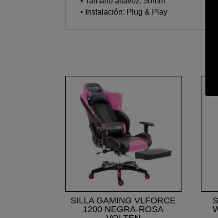
• Tamaño altavoz: 50mm
• Instalación: Plug & Play
SILLA GAMING VLFORCE
S
1200 NEGRA-ROSA
VOLTEN