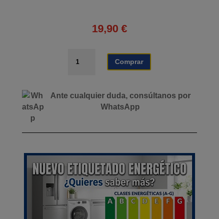
19,90
€
AURICULAR
Comprar
GAMING
G10
|
Ante cualquier duda, consúltanos por
XBOX
WhatsApp
|
PS5
|
PS4
|
SWITCH
|
PC
|
AZUL