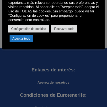
experiencia más relevante recordando sus preferencias y
Cerrar
visitas repetidas. Al hacer clic en "Aceptar todo", acepta el
Filtros
uso de TODAS las cookies. Sin embargo, puede visitar
Estado
"Configuración de cookies" para proporcionar un
consentimiento controlado.
Disponibilidad
Hay existencias
Configuración de cookies
Rechazar todo
Aplicar
Aceptar todo
Enlaces de interés:
Acerca de nosotros
Condiciones de Eurotenerife: