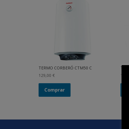
TERMO CORBERÓ CTM50 C
TER
129,00
€
149
Comprar