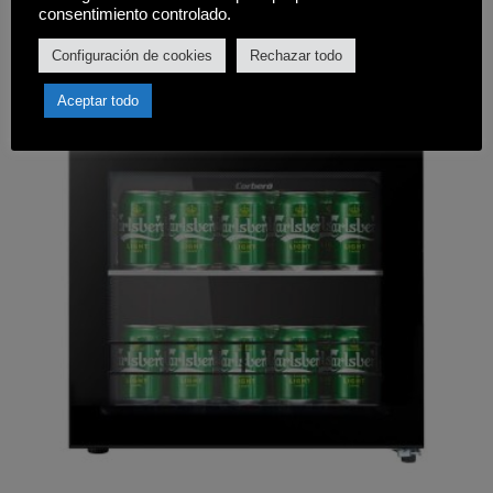
Comprar
consentimiento controlado.
Configuración de cookies
Rechazar todo
Aceptar todo