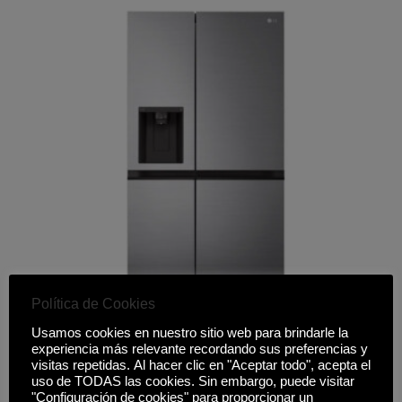
Política de Cookies
Usamos cookies en nuestro sitio web para brindarle la
FRIGORÍFICO LG GSLV51PZXM
experiencia más relevante recordando sus preferencias y
visitas repetidas. Al hacer clic en "Aceptar todo", acepta el
1.369,00
€
uso de TODAS las cookies. Sin embargo, puede visitar
"Configuración de cookies" para proporcionar un