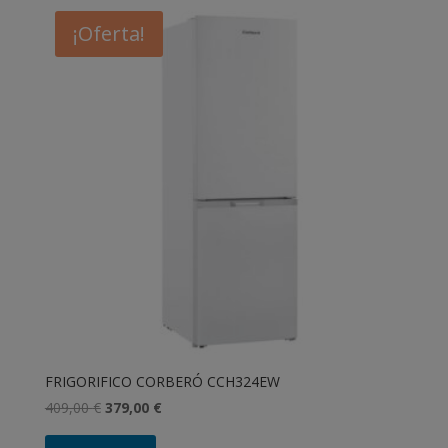
¡Oferta!
FRIGORIFICO CORBERÓ CCH324EW
El
El
409,00
€
379,00
€
precio
precio