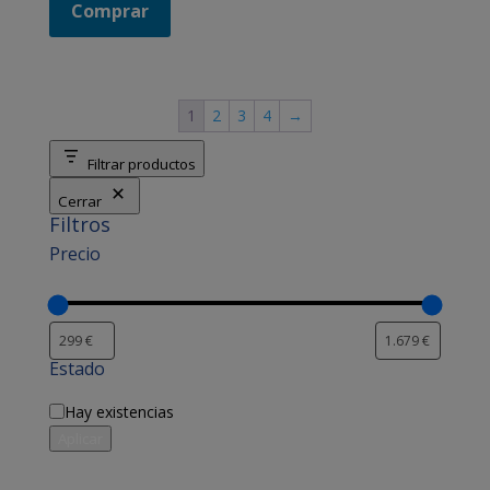
original
actual
Comprar
era:
es:
409,00 €.
379,00 €.
1
2
3
4
→
Filtrar productos
Cerrar
Filtros
Precio
Estado
Disponibilidad
Hay existencias
Aplicar