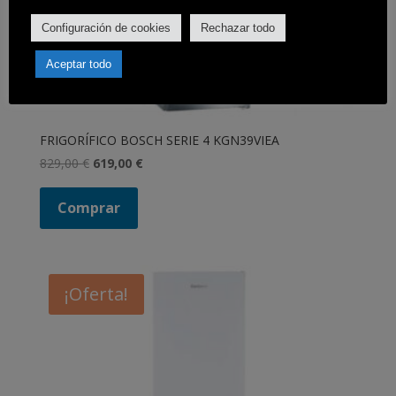
Configuración de cookies
Rechazar todo
Aceptar todo
FRIGORÍFICO BOSCH SERIE 4 KGN39VIEA
El
El
829,00
€
619,00
€
precio
precio
original
actual
Comprar
era:
es:
829,00 €.
619,00 €.
¡Oferta!